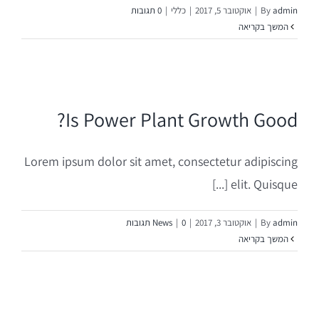
admin
By
|
אוקטובר 5, 2017
|
כללי
|
0 תגובות
פיתוח עסקי ופתיחת דלתות בספרד
המשך בקריאה
פיתוח מוצרים חדשים
פיתוח חבילות וקווי מוצר
Is Power Plant Growth Good?
שיתופי פעולה אסטרטגיים
Lorem ipsum dolor sit amet, consectetur adipiscing
elit. Quisque [...]
פיתוח שיווקי על פי צורך
admin
By
|
אוקטובר 3, 2017
|
0 תגובות
|
News
המשך בקריאה
השקעות בספרד
ניהול ואחזקת נכסים בספרד