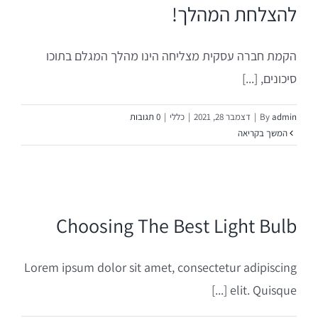
בדיקת כדאיות לעסקים
ייעוד וחזון
רכז ידע
להצלחת המהלך!
בניית תכנית אסטרטגית וטקטית
רו קשר
הקמת חברה עסקית מצליחה הינו מהלך המגלם בתוכו
סיכונים, [...]
ליווי ראשוני לכניסה לשוק הספרדי
admin
By
|
דצמבר 28, 2021
|
כללי
|
0 תגובות
המשך בקריאה
מהלכי שיווק אופרטיביים
איתור, גיוס והכשרת הון אנושי
Choosing The Best Light Bulb
בנייה ושיפור תהליכי עבודה
Lorem ipsum dolor sit amet, consectetur adipiscing
ניתוח ובקרת ביצועים
elit. Quisque [...]