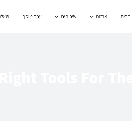
הבית
אודות
שירותים
ערך מוסף
שאלו
ייעוץ וליווי עסקי לשוק 
ייעוץ עסקי אסטרטגי וטקטי
Right Tools For Th
בדיקת כדאיות לעסקים
בניית תכנית אסטרטגית וטקטית
ליווי ראשוני לכניסה לשוק הספרדי
מהלכי שיווק אופרטיביים