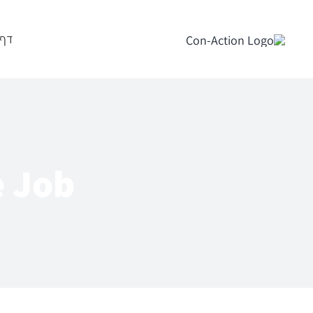
לג
תוכן
דף 
e Job