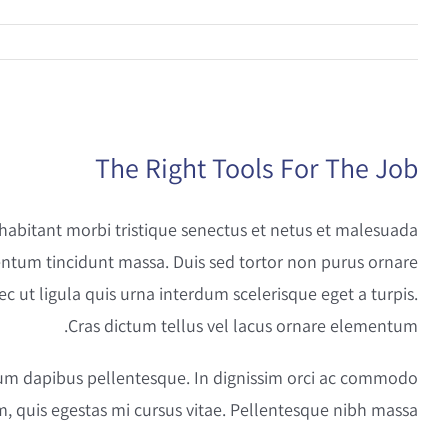
צפה
The Right Tools For The Job
בתמונה
מוגדלת
 habitant morbi tristique senectus et netus et malesuada
entum tincidunt massa. Duis sed tortor non purus ornare
nec ut ligula quis urna interdum scelerisque eget a turpis.
Cras dictum tellus vel lacus ornare elementum.
ipsum dapibus pellentesque. In dignissim orci ac commodo
 quis egestas mi cursus vitae. Pellentesque nibh massa.