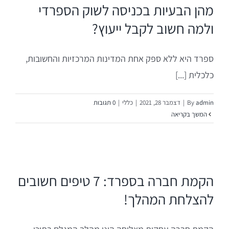
בדיקת כדאיות לעסקים
ייעוד וחזון
רכז ידע
מהן הבעיות בכניסה לשוק הספרדי
ולמה חשוב לקבל ייעוץ?
בניית תכנית אסטרטגית וטקטית
רו קשר
ספרד היא ללא ספק אחת המדינות המרכזיות והחשובות,
ליווי ראשוני לכניסה לשוק הספרדי
כלכלית [...]
מהלכי שיווק אופרטיביים
admin
By
|
דצמבר 28, 2021
|
כללי
|
0 תגובות
המשך בקריאה
איתור, גיוס והכשרת הון אנושי
בנייה ושיפור תהליכי עבודה
הקמת חברה בספרד: 7 טיפים חשובים
להצלחת המהלך!
ניתוח ובקרת ביצועים