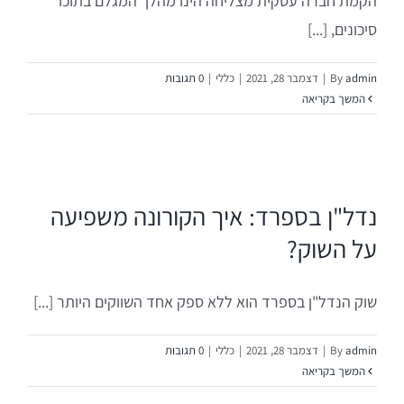
הקמת חברה עסקית מצליחה הינו מהלך המגלם בתוכו
פיתוח עסקי ופתיחת דלתות בספרד
סיכונים, [...]
פיתוח מוצרים חדשים
admin
By
|
דצמבר 28, 2021
|
כללי
|
0 תגובות
המשך בקריאה
פיתוח חבילות וקווי מוצר
שיתופי פעולה אסטרטגיים
נדל"ן בספרד: איך הקורונה משפיעה
על השוק?
פיתוח שיווקי על פי צורך
שוק הנדל"ן בספרד הוא ללא ספק אחד השווקים היותר [...]
השקעות בספרד
admin
By
|
דצמבר 28, 2021
|
כללי
|
0 תגובות
ניהול ואחזקת נכסים בספרד
המשך בקריאה